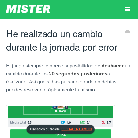
Toggl
Navig
Principal
He realizado un cambio
durante la jornada por error
Inicio
Dudas por tema
El juego siempre te ofrece la posibilidad de
deshacer
un
cambio durante los
20 segundos posteriores
a
realizarlo. Así que si has pulsado donde no debías
Contacto
puedes resolverlo rápidamente tú mismo.