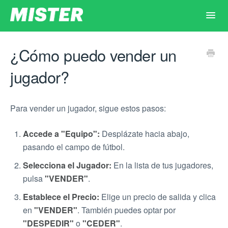
Toggl
Navig
Principal
¿Cómo puedo vender un
jugador?
Inicio
Dudas por tema
Para vender un jugador, sigue estos pasos:
Accede a "Equipo":
Desplázate hacia abajo,
Contacto
pasando el campo de fútbol.
Selecciona el Jugador:
En la lista de tus jugadores,
pulsa
"VENDER"
.
Establece el Precio:
Elige un precio de salida y clica
en
"VENDER"
. También puedes optar por
"DESPEDIR"
o
"CEDER"
.