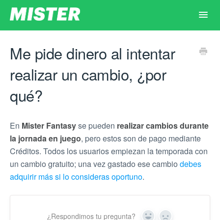
Toggl
Navig
Principal
Me pide dinero al intentar
realizar un cambio, ¿por
Inicio
qué?
Dudas por tema
En
Mister Fantasy
se pueden
realizar cambios durante
Contacto
la jornada en juego
, pero estos son de pago mediante
Créditos. Todos los usuarios empiezan la temporada con
un cambio gratuito; una vez gastado ese cambio
debes
adquirir más si lo consideras oportuno
.
¿Respondimos tu pregunta?
Yes
No